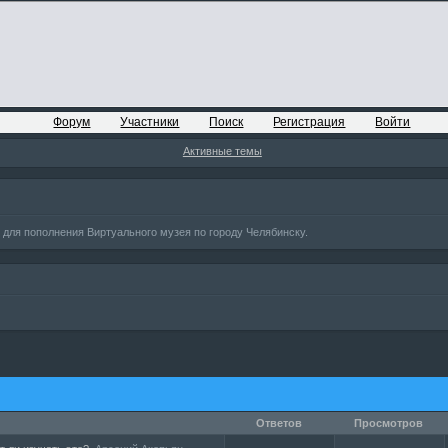
Форум
Участники
Поиск
Регистрация
Войти
Активные темы
ля пополнения Виртуального музея по городу Челябинску.
Ответов
Просмотров