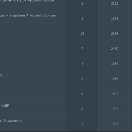
т ли изучать это?
Арсений Акопьян
2
3122
олучить прибыль ?
Арсений Акопьян
2
1826
23
2336
7
2460
4
1850
EF
2
1959
0
1842
enkoEF
0
1902
кх
Владимир К.
1
1899