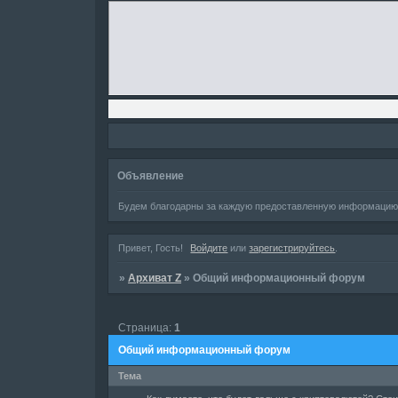
Объявление
Будем благодарны за каждую предоставленную информацию д
Привет, Гость!
Войдите
или
зарегистрируйтесь
.
»
Архиват Z
»
Общий информационный форум
Страница:
1
Общий информационный форум
Тема