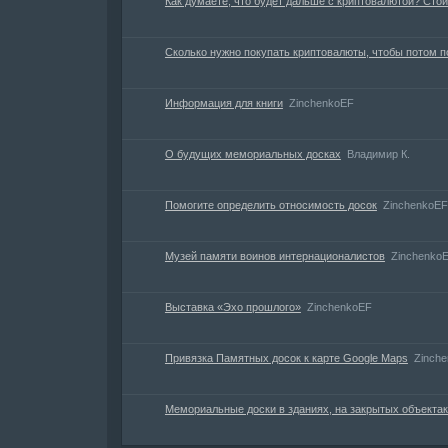
Как думаете, что будет дальше с криптовалютой? Стои
Сколько нужно покупать криптовалюты, чтобы потом п
Информация для книги
ZinchenkoEF
О будущих мемориальных досках
Владимир К.
Помогите определить относимость досок
ZinchenkoEF
Музей памяти воинов интернационалистов
Zinchenko
Выставка «Эхо прошлого»
ZinchenkoEF
Привязка Памятных досок к карте Google Maps
Zinch
Мемориальные доски в зданиях, на закрытых объекта