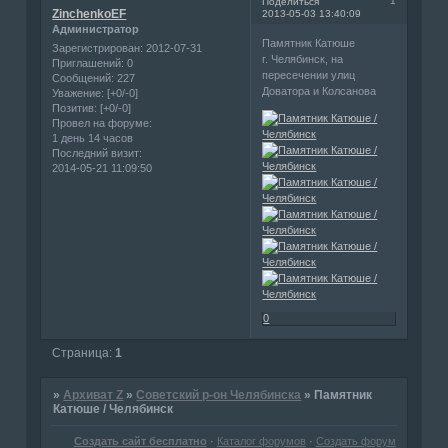
1
Поделиться
ZinchenkoEF
2013-05-03 13:40:09
Администратор
Памятник Катюше
Зарегистрирован
: 2012-07-31
г. Челябинск, на
Приглашений:
0
пересечении улиц
Сообщений:
227
Доватора и Колсанова
Уважение:
[+0/-0]
Позитив:
[+0/-0]
Провел на форуме:
1 день 14 часов
Последний визит:
2014-05-21 11:09:50
0
Страница:
1
»
Архиват Z
»
Советский р-он Челябинска
»
Памятник
Катюше / Челябинск
Создать сайт бесплатно
·
Каталог форумов
·
Создать форум