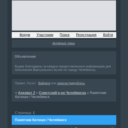
Форум
Участники
Поиск
Регистрация
Войти
Активные темы
Объявление
Будем благодарны за каждую предоставленную информацию для
пополнения Виртуального музея по городу Челябинску.
Привет, Гость!
Войдите
или
зарегистрируйтесь
.
»
Архиват Z
»
Советский р-он Челябинска
»
Памятник
Катюше / Челябинск
Страница:
1
Памятник Катюше / Челябинск